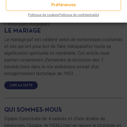
Préférences
Politique de cookies
Politique de confidentialité
Découvrir
>
Articles de fond
>
Découvrir
>
Articles de fond
>
Musiques liturgiques
LE MARIAGE
Le mariage juif est célébré selon de nombreuses coutumes
et lois qui ont pour but de faire transparaître toute sa
signification spirituelle et matérielle. Cet article nous
permet notamment d'entendre la récitation des 7
bénédictions dans le rite ashkénaze extrait d'un
enregistrement historique de 1933 …
LIRE LA SUITE
QUI SOMMES-NOUS
Équipe Constituée de 4 salariés et d’une dizaine de
bénévoles, l’équipe de l’IEMJ met en œuvre la stratégie et