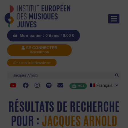
Mon panier : 0 items /
0.00
€
SE CONNECTER
INSCRIPTION
S'inscrire à la Newsletter
Recherche
Français
MRJ
RÉSULTATS DE RECHERCHE
POUR :
JACQUES ARNOLD