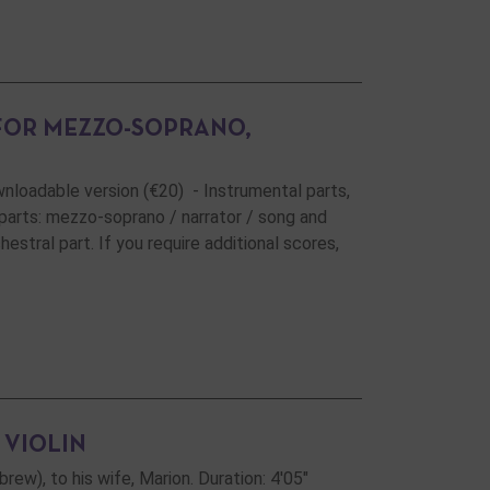
 FOR MEZZO-SOPRANO,
ownloadable version (€20) - Instrumental parts,
parts: mezzo-soprano / narrator / song and
estral part. If you require additional scores,
 VIOLIN
w), to his wife, Marion. Duration: 4'05"