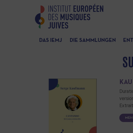
DAS IEMJ
DIE SAMMLUNGEN
EN
S
KAU
Durati
versio
Extrai
MEH