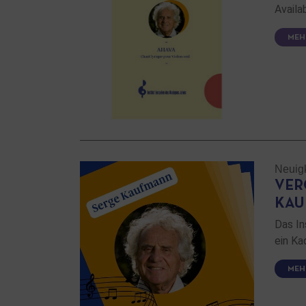
Availa
MEH
Neuig
VER
KA
Das In
ein Ka
MEH