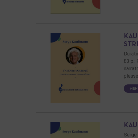
KAU
STR
Durati
83 p.:
narrat
please
MEH
KAU
Serge 