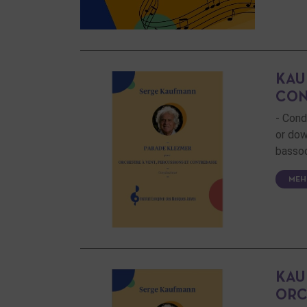
KAU
CON
- Cond
or dow
bassoo
MEH
KAU
ORC