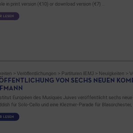
ble in print version (€10) or download version (€7) …
R LESEN
keiten
>
Veröffentlichungen
>
Partituren IEMJ
>
Neuigkeiten
>
V
ÖFFENTLICHUNG VON SECHS NEUEN KOMP
UFMANN
stitut Européen des Musiques Juives veröffentlicht sechs neu
ddish für Solo-Cello und eine Klezmer-Parade für Blasorchester
R LESEN