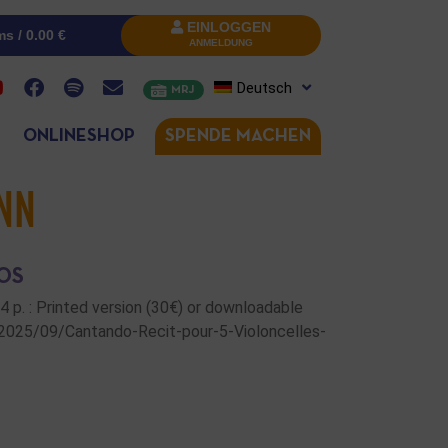
EINLOGGEN
ms /
0.00
€
ANMELDUNG
Deutsch
MRJ
ONLINESHOP
SPENDE MACHEN
NN
OS
34 p. : Printed version (30€) or downloadable
/2025/09/Cantando-Recit-pour-5-Violoncelles-