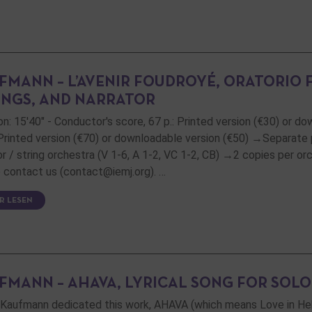
FMANN – L’AVENIR FOUDROYÉ, ORATORIO
INGS, AND NARRATOR
on: 15'40" - Conductor's score, 67 p.: Printed version (€30) or d
 Printed version (€70) or downloadable version (€50) →Separate 
or / string orchestra (V 1-6, A 1-2, VC 1-2, CB) →2 copies per orch
 contact us (contact@iemj.org). …
R LESEN
FMANN – AHAVA, LYRICAL SONG FOR SOLO
Kaufmann dedicated this work, AHAVA (which means Love in Hebre