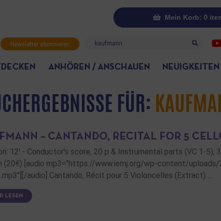
Mein Korb: 0 ite
Suche
Newsletter abonnieren
TDECKEN
ANHÖREN / ANSCHAUEN
NEUIGKEITEN
UCHERGEBNISSE FÜR:
KAUFMA
FMANN – CANTANDO, RECITAL FOR 5 CELL
on: 12' - Conductor's score, 20 p & Instrumental parts (VC 1-5), 
n (20€) [audio mp3="https://www.iemj.org/wp-content/uploads
t.mp3"][/audio] Cantando, Récit pour 5 Violoncelles (Extract) …
R LESEN