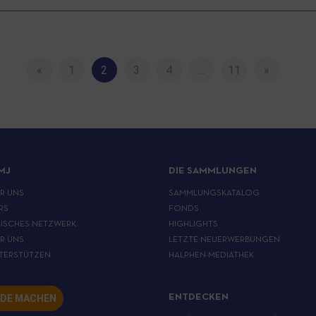
«
1
2
3
4
…
11
»
MJ
DIE SAMMLUNGEN
ER UNS
SAMMLUNGSKATALOG
RS
FONDS
ISCHES NETZWERK
HIGHLIGHTS
ER UNS
LETZTE NEUERWERBUNGEN
TERSTÜTZEN
HALPHEN-MEDIATHEK
DE MACHEN
ENTDECKEN