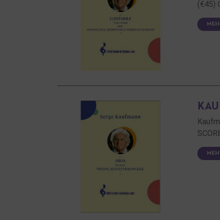
(€45)
MEH
KAU
Kaufm
SCORE
MEH