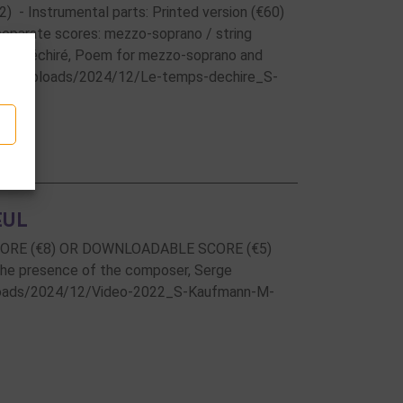
2) - Instrumental parts: Printed version (€60)
separate scores: mezzo-soprano / string
 temps déchiré, Poem for mezzo-soprano and
ntent/uploads/2024/12/Le-temps-dechire_S-
EUL
 SCORE (€8) OR DOWNLOADABLE SCORE (€5)
n the presence of the composer, Serge
ploads/2024/12/Video-2022_S-Kaufmann-M-