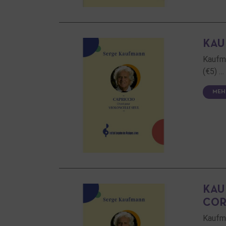
KAU
Kaufm
(€5) …
MEH
KAU
COR
Kaufma