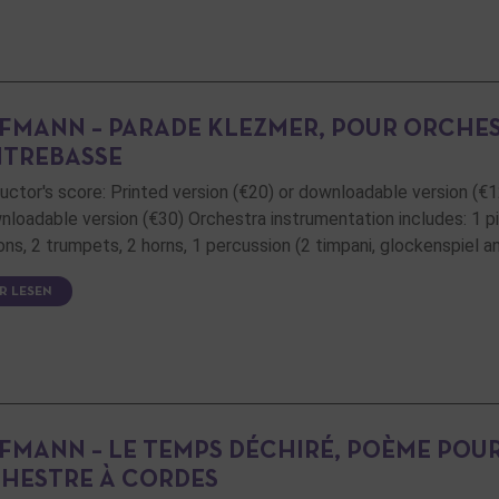
FMANN – PARADE KLEZMER, POUR ORCHEST
TREBASSE
uctor's score: Printed version (€20) or downloadable version (€1
nloadable version (€30) Orchestra instrumentation includes: 1 pic
ns, 2 trumpets, 2 horns, 1 percussion (2 timpani, glockenspiel an
R LESEN
FMANN – LE TEMPS DÉCHIRÉ, POÈME POU
HESTRE À CORDES