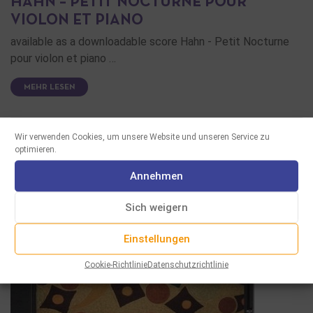
HAHN – PETIT NOCTURNE POUR
VIOLON ET PIANO
available as a downloadable score Hahn - Petit Nocturne
pour violon et piano …
MEHR LESEN
Wir verwenden Cookies, um unsere Website und unseren Service zu
optimieren.
Annehmen
Sich weigern
Einstellungen
Cookie-Richtlinie
Datenschutzrichtlinie