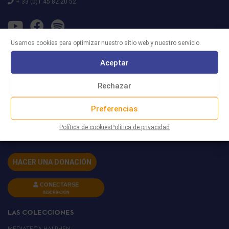
+ 33 (0)1 45 82 20 52
Usamos cookies para optimizar nuestro sitio web y nuestro servicio.
MRJ
Aceptar
EL IEMJ
Rechazar
ACERCA DE NOSOTROS
COMPAÑEROS
Preferencias
RED EUROPEO
SE HABLA DE NOSOTROS
Política de cookies
Política de privacidad
APOYARNOS
HACER UNA DONACIÓN
CONECTARSE
INSCRIPCIÓN
LAS COLECCIONES