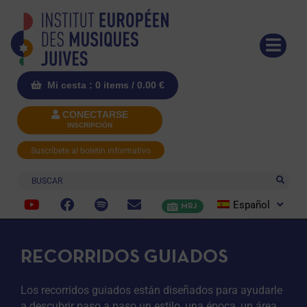
Mi cesta : 0 items /
0.00
€
CONECTARSE
INSCRIPCIÓN
Suscríbete al boletín informativo
Buscar
Español
MRJ
RECORRIDOS GUIADOS
Los recorridos guiados están diseñados para ayudarle
a descubrir paso a paso un estilo, una época, un área