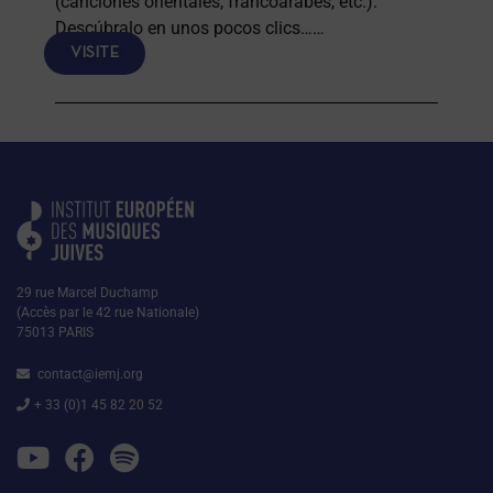
(canciones orientales, francoárabes, etc.).
Descúbralo en unos pocos clics……
VISITE
29 rue Marcel Duchamp
(Accès par le 42 rue Nationale)
75013 PARIS
contact@iemj.org
+ 33 (0)1 45 82 20 52