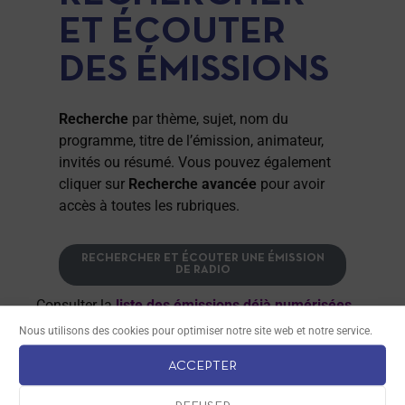
ET ÉCOUTER
DES ÉMISSIONS
Recherche
par thème, sujet, nom du
programme, titre de l’émission, animateur,
invités ou résumé. Vous pouvez également
cliquer sur
Recherche avancée
pour avoir
accès à toutes les rubriques.
RECHERCHER ET ÉCOUTER UNE ÉMISSION
DE RADIO
Consulter la
liste des émissions déjà numérisées
.
Nous utilisons des cookies pour optimiser notre site web et notre service.
Plus de
2000
émissions disponibles
ACCEPTER
MRJ est un programme de l’
Institut Européen des