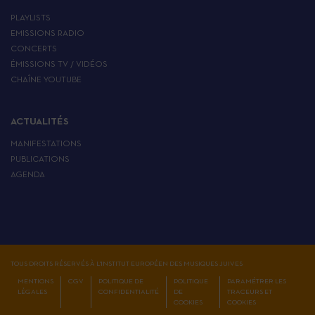
PLAYLISTS
EMISSIONS RADIO
CONCERTS
ÉMISSIONS TV / VIDÉOS
CHAÎNE YOUTUBE
ACTUALITÉS
MANIFESTATIONS
PUBLICATIONS
AGENDA
TOUS DROITS RÉSERVÉS À L'INSTITUT EUROPÉEN DES MUSIQUES JUIVES
MENTIONS
CGV
POLITIQUE DE
POLITIQUE
PARAMÉTRER LES
LÉGALES
CONFIDENTIALITÉ
DE
TRACEURS ET
COOKIES
COOKIES