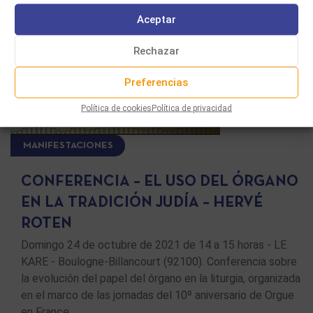
Aceptar
Rechazar
Preferencias
Política de cookies
Política de privacidad
MANIFESTACIONES
CONFERENCIA – EL USO DEL ÓRGANO
EN LA TRADICIÓN JUDÍA – HERVÉ
ROTEN
Domingo 24 de octubre de 2021 de 14 a 15 horas - LE
KARE - Boulogne-Billancourt (92100). Conferencia sobre
la evolución del papel del órgano en la liturgia, organizada
en el marco de las jornadas del 10º aniversario de Orgue
en France …