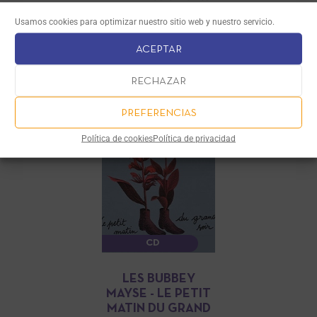
de l'espérance,
Usamos cookies para optimizar nuestro sitio web y nuestro servicio.
pour voix et piano
ACEPTAR
8 €
RECHAZAR
PREFERENCIAS
Política de cookies
Política de privacidad
CD
LES BUBBEY
MAYSE - LE PETIT
MATIN DU GRAND