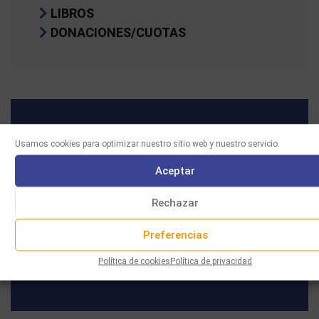
LIBROS
DONACIONES/CUOTAS
Usamos cookies para optimizar nuestro sitio web y nuestro servicio.
Aceptar
29 rue Marcel Duchamp
Rechazar
(Accès par le 42 rue Nationale)
75013 PARIS
Preferencias
contact@iemj.org
Política de cookies
Política de privacidad
+ 33 (0)1 45 82 20 52