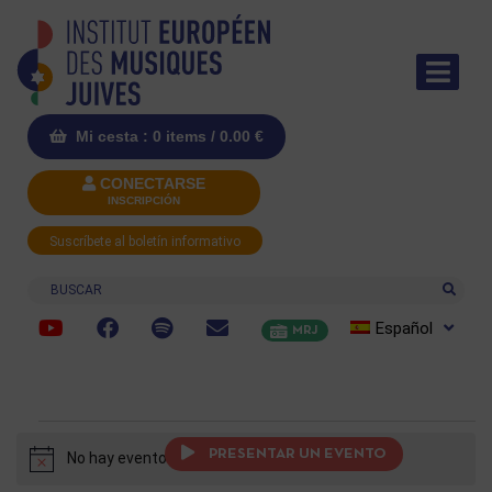
Mi cesta : 0 items /
0.00
€
CONECTARSE
INSCRIPCIÓN
Suscríbete al boletín informativo
Buscar
Español
MRJ
PRESENTAR UN EVENTO
No hay eventos programados.
Aviso