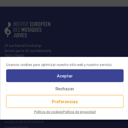
29 rue Marcel Duchamp
(Accès par le 42 rue Nationale)
75013 PARIS
Usamos cookies para optimizar nuestro sitio web y nuestro servicio.
contact@iemj.org
+ 33 (0)1 45 82 20 52
Aceptar
Rechazar
Preferencias
MRJ
Política de cookies
Política de privacidad
EL IEMJ
ACERCA DE NOSOTROS