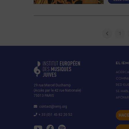
1
EL IEM
ACERC
COMPA
29 rue Marcel Duchamp
RED EU
(Accès par le 42 rue Nationale)
SE HAB
75013 PARIS
APOYA
contact@iemj.org
+ 33 (0)1 45 82 20 52
HACE