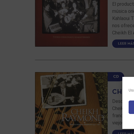
El product
música ori
Kahlaoui T
nos ofrece
Cheïkh El 
LEER MÁ
CD
Usa
CHEIK
Desde su m
Cheikh Ray
francés, l
viejos disc
LEER MÁ