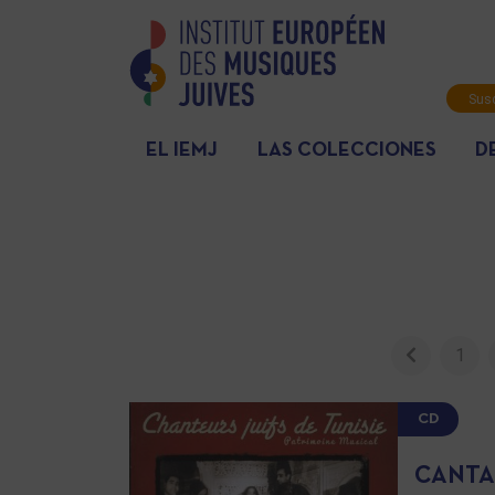
Susc
info
EL IEMJ
LAS COLECCIONES
D
1
CD
CANTA