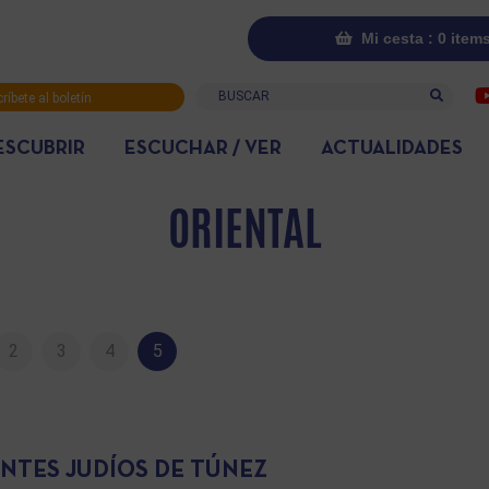
Mi cesta : 0 item
Buscar
ríbete al boletín
rmativo
ESCUBRIR
ESCUCHAR / VER
ACTUALIDADES
ORIENTAL
2
3
4
5
NTES JUDÍOS DE TÚNEZ