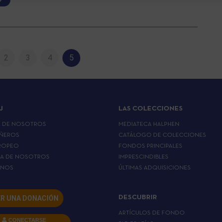
2
3
4
5
J
LAS COLECCIONES
A DE NOSOTROS
MEDIATECA HALPHEN
ÑEROS
CATÁLOGO DE COLECCIONES
ROPEO
FONDOS PRINCIPALES
LA DE NOSOTROS
IMPRESCINDIBLES
RNOS
ÚLTIMAS ADQUISICIONES
R UNA DONACIÓN
DESCUBRIR
ARTÍCULOS DE FONDO
CONECTARSE