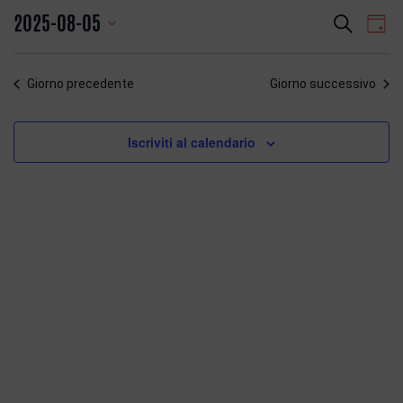
Eventi
Even
2025-08-05
Cerca
Giorn
Vist
Ricerca
Seleziona
Navi
e
la
viste
Giorno precedente
Giorno successivo
data.
Navigazio
Iscriviti al calendario