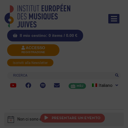
Il mio cestino: 0 items /
0.00
€
ACCESSO
REGISTRAZIONE
Iscriviti alla Newsletter
Ricerca
Italiano
MRJ
PRESENTARE UN EVENTO
Non ci sono eventi previsti.
Notice