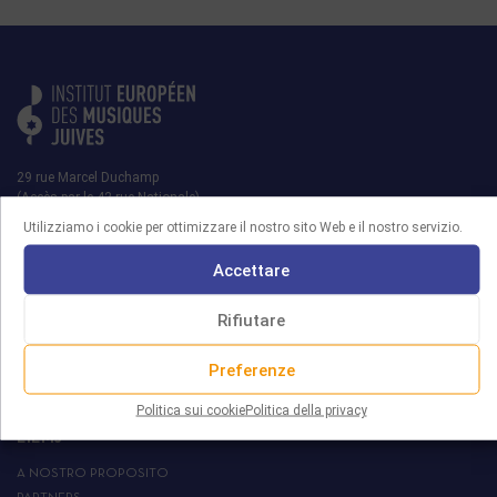
29 rue Marcel Duchamp
(Accès par le 42 rue Nationale)
75013 PARIS
Utilizziamo i cookie per ottimizzare il nostro sito Web e il nostro servizio.
contact@iemj.org
Accettare
+ 33 (0)1 45 82 20 52
Rifiutare
Preferenze
MRJ
Politica sui cookie
Politica della privacy
L’IEMJ
A NOSTRO PROPOSITO