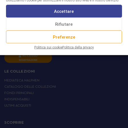
Utilizziamo i cookie per ottimizzare il nostro sito Web e il nostro servizio.
L’IEMJ
Accettare
A NOSTRO PROPOSITO
PARTNERS
Rifiutare
RETE EUROPEA
SI PARLA DI NOI
Preferenze
COME SOSTENERCI
Politica sui cookie
Politica della privacy
ACCESSO
REGISTRAZIONE
LE COLLEZIONI
MEDIATECA HALPHEN
CATALOGO DELLE COLLEZIONI
FONDI PRINCIPALI
INDISPENSABILI
ULTIMI ACQUISTI
SCOPRIRE