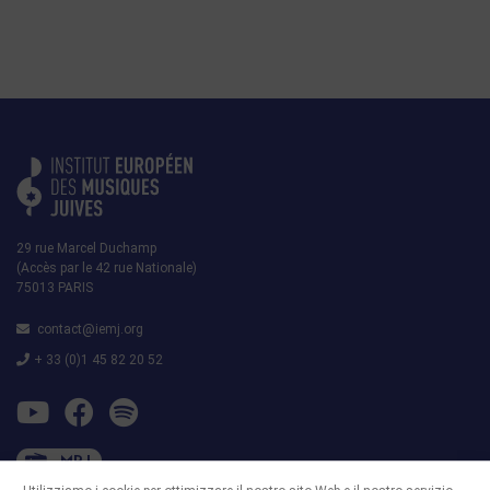
29 rue Marcel Duchamp
(Accès par le 42 rue Nationale)
75013 PARIS
contact@iemj.org
+ 33 (0)1 45 82 20 52
MRJ