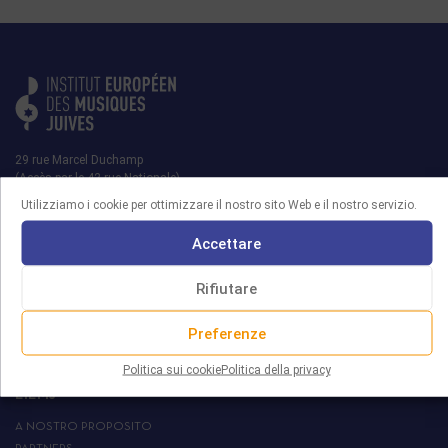
29 rue Marcel Duchamp
(Accès par le 42 rue Nationale)
75013 PARIS
Utilizziamo i cookie per ottimizzare il nostro sito Web e il nostro servizio.
contact@iemj.org
Accettare
+ 33 (0)1 45 82 20 52
Rifiutare
Preferenze
MRJ
Politica sui cookie
Politica della privacy
L’IEMJ
A NOSTRO PROPOSITO