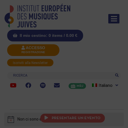
Il mio cestino: 0 items /
0.00
€
ACCESSO
REGISTRAZIONE
Iscriviti alla Newsletter
Ricerca
Italiano
MRJ
PRESENTARE UN EVENTO
Non ci sono eventi previsti.
Notice