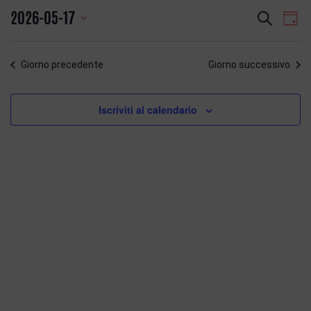
Eventi
Even
2026-05-17
Cerca
Giorn
Vist
Ricerca
Seleziona
Navi
e
la
viste
Giorno precedente
Giorno successivo
data.
Navigazio
Iscriviti al calendario