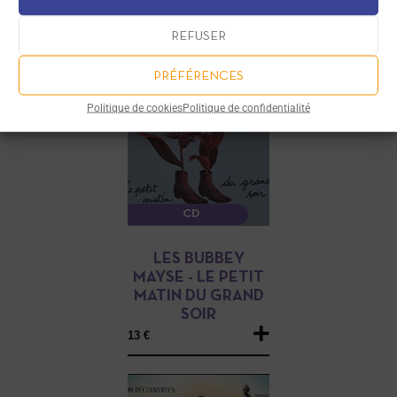
REFUSER
PRÉFÉRENCES
Politique de cookies
Politique de confidentialité
CD
LES BUBBEY
MAYSE - LE PETIT
MATIN DU GRAND
SOIR
13 €