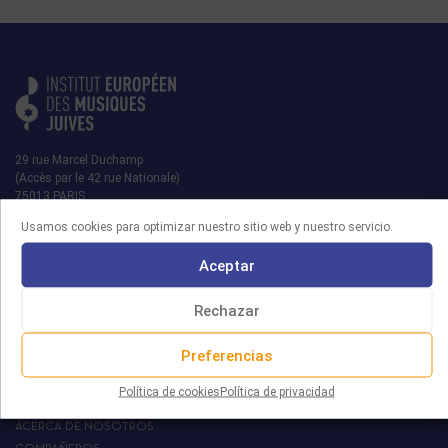
29 rue Marcel Duchamp
(Accès par le 42 rue Nationale)
75013 PARIS
Usamos cookies para optimizar nuestro sitio web y nuestro servicio.
contact@iemj.org
+ 33 (0)1 45 82 20 52
Aceptar
Rechazar
Preferencias
MRJ
Política de cookies
Política de privacidad
EL IEMJ
ACERCA DE NOSOTROS