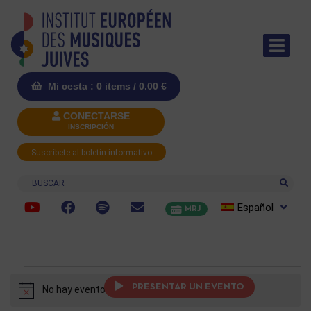
Mi cesta : 0 items /
0.00
€
CONECTARSE
INSCRIPCIÓN
Suscríbete al boletín informativo
Buscar
Español
MRJ
PRESENTAR UN EVENTO
No hay eventos programados.
Aviso