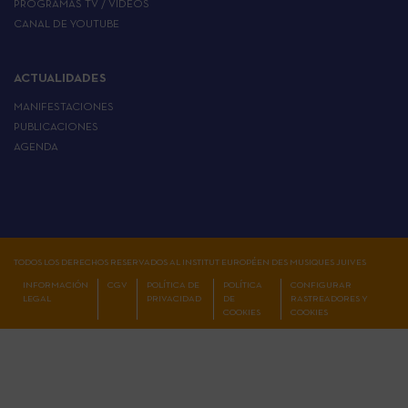
PROGRAMAS TV / VÍDEOS
CANAL DE YOUTUBE
ACTUALIDADES
MANIFESTACIONES
PUBLICACIONES
AGENDA
TODOS LOS DERECHOS RESERVADOS AL INSTITUT EUROPÉEN DES MUSIQUES JUIVES
INFORMACIÓN
CGV
POLÍTICA DE
POLÍTICA
CONFIGURAR
LEGAL
PRIVACIDAD
DE
RASTREADORES Y
COOKIES
COOKIES