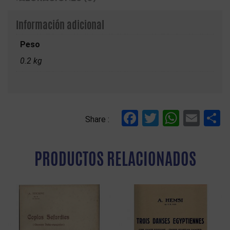
Información adicional
Peso
0.2 kg
Facebook
Twitter
Whats
Ema
C
Share :
PRODUCTOS RELACIONADOS