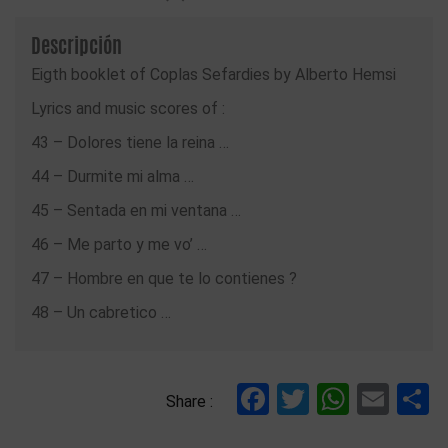
Descripción
Eigth booklet of Coplas Sefardies by Alberto Hemsi
Lyrics and music scores of :
43 – Dolores tiene la reina …
44 – Durmite mi alma …
45 – Sentada en mi ventana …
46 – Me parto y me vo’ …
47 – Hombre en que te lo contienes ?
48 – Un cabretico …
Facebook
Twitter
Whats
Ema
C
Share :