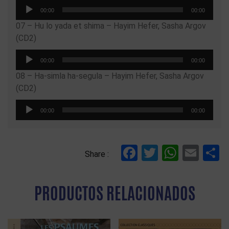
Reproductor
00:00
00:00
de
07 – Hu lo yada et shima – Hayim Hefer, Sasha Argov
audio
(CD2)
Reproductor
00:00
00:00
de
08 – Ha-simla ha-segula – Hayim Hefer, Sasha Argov
audio
(CD2)
Reproductor
00:00
00:00
de
audio
Facebook
Twitter
Whats
Ema
C
Share :
PRODUCTOS RELACIONADOS