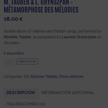
M. TAUBER & L. GRYNSZPAN –
MÉTAMORPHOSE DES MÉLODIES
28.00
€
Double album of Hebrew and Yiddish songs, performed by
Michèle Tauber
, accompanied by
Laurent Grynszpan
on
the piano.
8 disponibles
Añadir al carrito
Categorías:
CD
,
Klezmer Yiddish
,
Otros editores
DESCRIPCIÓN
INFORMACIÓN ADICIONAL
VALORACIONES (0)