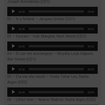
Joseph Rumshinsky (CD1)
Reproductor
00:00
00:00
de
02 – In a feldele – Jacques Grober (CD1)
audio
Reproductor
00:00
00:00
de
03 – Eynzam – Itsik Mangher, Nurit Hirsch (CD1)
audio
Reproductor
00:00
00:00
de
04 – Di zun vet aruntergeyn – Moyshe Leyb Halpern,
audio
Ben Yomen (CD1)
Reproductor
00:00
00:00
de
05 – Ete ma-she ratsiti – Yoram Tehar-Lev, Sasha
audio
Argov (CD2)
Reproductor
00:00
00:00
de
06 – Lifnot erev – Aharon ShabtaÏ, Sasha Argov (CD2)
audio