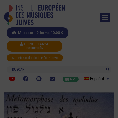
Mi cesta : 0 items /
0.00
€
CONECTARSE
INSCRIPCIÓN
Suscríbete al boletín informativo
Buscar
Español
MRJ