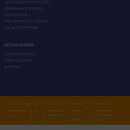
LISTAS DE REPRODUCCIÓN
PROGRAMAS DE RADIO
CONCIERTOS
PROGRAMAS TV / VÍDEOS
CANAL DE YOUTUBE
ACTUALIDADES
MANIFESTACIONES
PUBLICACIONES
AGENDA
TODOS LOS DERECHOS RESERVADOS AL INSTITUT EUROPÉEN DES MUSIQUES JUIVES
INFORMACIÓN
CGV
POLÍTICA DE
POLÍTICA
CONFIGURAR
LEGAL
PRIVACIDAD
DE
RASTREADORES Y
COOKIES
COOKIES