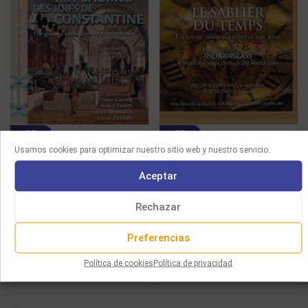
CD
CD
Usamos cookies para optimizar nuestro sitio web y nuestro servicio.
LES PSAUMES DES JUIFS
THE HOURGLASS
Aceptar
DE CONSTANTINE
13.00
€
13.00
€
Rechazar
Seleccionar opciones
Seleccionar opciones
Preferencias
Política de cookies
Política de privacidad