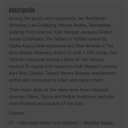
Descripción
Among the poets and composers, we find Natan
Alterman, Lea Goldberg, Yehuda Amihaï, Mordekhay
Gebirtig from Cracow, Itsik Manger, Jacques Grober ;
Avrom Goldfaden, the father of Yiddish operetta,
Sasha Argov, bank employee and then librarian in Tel
Aviv, Moshe Wilensky, author of over 1 500 songs, Dov
Zeltser composer among others of the famous
musical
Di megile lider
based on Itsik Manger’s poems,
Kurt Weil, Charles Trenet, Naomi Shemer, emblematic
author and composer in Israel, and many others…
Their music draw at the same time from classical
sources, Slavic, Gypsy and Balkan traditions, and also
from rhythms and sounds of the East
Extraits :
01 – Dem ba’al shem tovs zemberl – Moyshe Bassin,