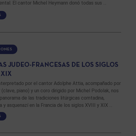
iental. El cantor Michel Heymann donó todas sus …
S
IONES
AS JUDEO-FRANCESAS DE LOS SIGLOS
 XIX
nterpretado por el cantor Adolphe Attia, acompañado por
(clave, piano) y un coro dirigido por Michel Podolak, nos
panorama de las tradiciones litúrgicas comtadina,
 y asquenazí en la Francia de los siglos XVIII y XIX …
S