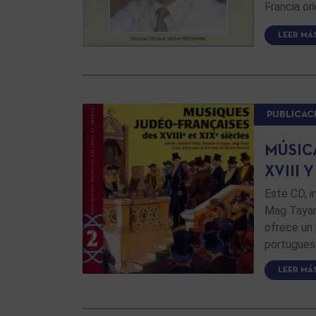
Francia or
LEER MÁ
PUBLICAC
MÚSIC
XVIII Y
Este CD, i
Mag Tayar 
ofrece un 
portuguesa
LEER MÁ