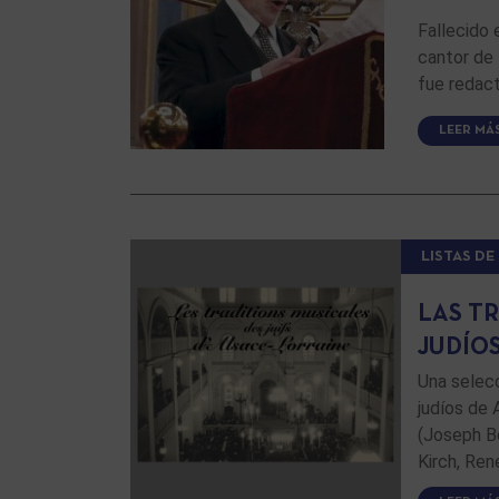
Fallecido 
cantor de
fue redac
LEER MÁ
LISTAS D
LAS T
JUDÍO
Una selecc
judíos de 
(Joseph Bo
Kirch, Ren