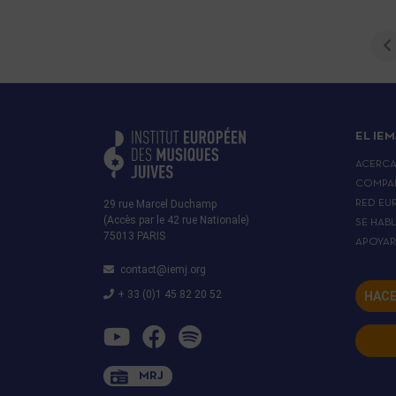
EL IEM
ACERC
COMPA
29 rue Marcel Duchamp
RED EU
(Accès par le 42 rue Nationale)
SE HAB
75013 PARIS
APOYA
contact@iemj.org
+ 33 (0)1 45 82 20 52
HACE
MRJ