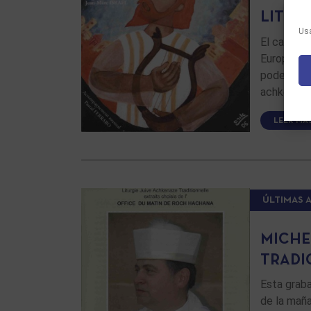
LITUR
Usa
El cantor 
Européen 
podemos es
achkenazí 
LEER MÁ
ÚLTIMAS 
MICHE
TRADI
Esta graba
de la maña