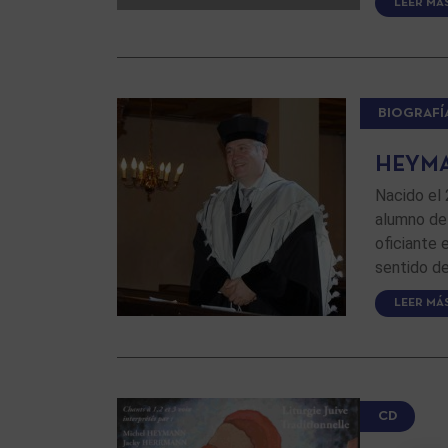
LEER MÁ
BIOGRAFÍ
HEYMA
Nacido el
alumno del
oficiante 
sentido de
LEER MÁ
CD