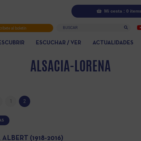
Mi cesta : 0 item
Buscar
ríbete al boletín
rmativo
ESCUBRIR
ESCUCHAR / VER
ACTUALIDADES
ALSACIA-LORENA
1
2
AS
 ALBERT (1918-2016)