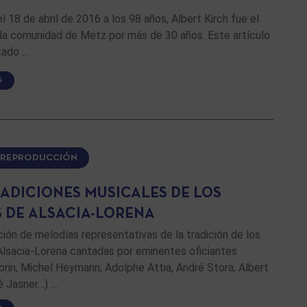
el 18 de abril de 2016 a los 98 años, Albert Kirch fue el
 la comunidad de Metz por más de 30 años. Este artículo
tado …
S
E REPRODUCCIÓN
RADICIONES MUSICALES DE LOS
S DE ALSACIA-LORENA
ión de melodías representativas de la tradición de los
Alsacia-Lorena cantadas por eminentes oficiantes
rin, Michel Heymann, Adolphe Attia, André Stora, Albert
é Jasner…) …