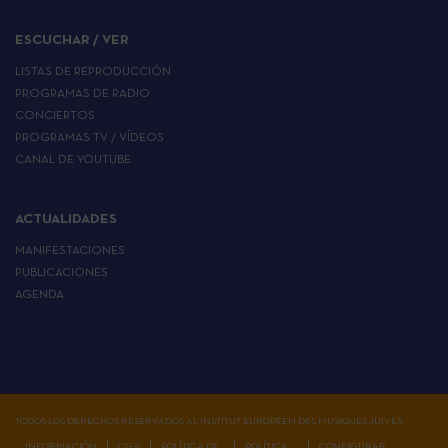
ESCUCHAR / VER
LISTAS DE REPRODUCCIÓN
PROGRAMAS DE RADIO
CONCIERTOS
PROGRAMAS TV / VÍDEOS
CANAL DE YOUTUBE
ACTUALIDADES
MANIFESTACIONES
PUBLICACIONES
AGENDA
TODOS LOS DERECHOS RESERVADOS AL INSTITUT EUROPÉEN DES MUSIQUES JUIVES
INFORMACIÓN
CGV
POLÍTICA DE
POLÍTICA
CONFIGURAR