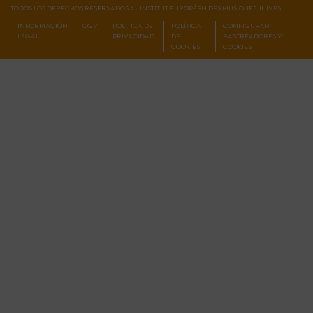
TODOS LOS DERECHOS RESERVADOS AL INSTITUT EUROPÉEN DES MUSIQUES JUIVES
INFORMACIÓN
CGV
POLÍTICA DE
POLÍTICA
CONFIGURAR
LEGAL
PRIVACIDAD
DE
RASTREADORES Y
COOKIES
COOKIES