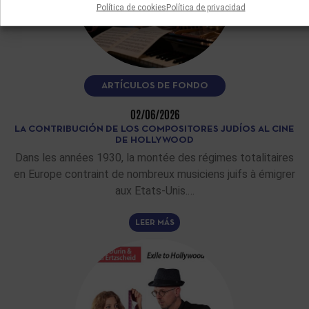
Política de cookies
Política de privacidad
ARTÍCULOS DE FONDO
02/06/2026
LA CONTRIBUCIÓN DE LOS COMPOSITORES JUDÍOS AL CINE
DE HOLLYWOOD
Dans les années 1930, la montée des régimes totalitaires
en Europe contraint de nombreux musiciens juifs à émigrer
aux Etats-Unis.…
LEER MÁS