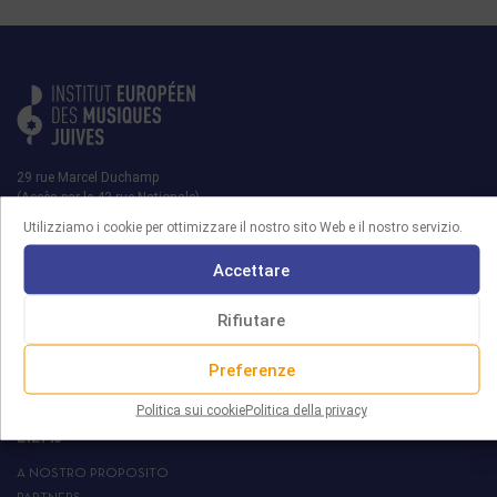
29 rue Marcel Duchamp
(Accès par le 42 rue Nationale)
75013 PARIS
Utilizziamo i cookie per ottimizzare il nostro sito Web e il nostro servizio.
contact@iemj.org
Accettare
+ 33 (0)1 45 82 20 52
Rifiutare
Preferenze
MRJ
Politica sui cookie
Politica della privacy
L’IEMJ
A NOSTRO PROPOSITO