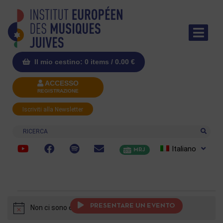
Il mio cestino: 0 items /
0.00
€
ACCESSO
REGISTRAZIONE
Iscriviti alla Newsletter
Ricerca
Italiano
MRJ
PRESENTARE UN EVENTO
Non ci sono eventi previsti.
Notice