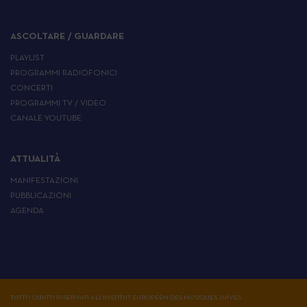
ASCOLTARE / GUARDARE
PLAYLIST
PROGRAMMI RADIOFONICI
CONCERTI
PROGRAMMI TV / VIDEO
CANALE YOUTUBE
ATTUALITÀ
MANIFESTAZIONI
PUBBLICAZIONI
AGENDA
TUTTI I DIRITTI RISERVATI ALL'INSTITUT EUROPÉEN DES MUSIQUES JUIVES