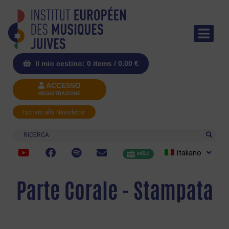
Il mio cestino: 0 items /
0.00
€
ACCESSO
REGISTRAZIONE
Iscriviti alla Newsletter
Ricerca
Italiano
MRJ
Parte Corale - Stampata