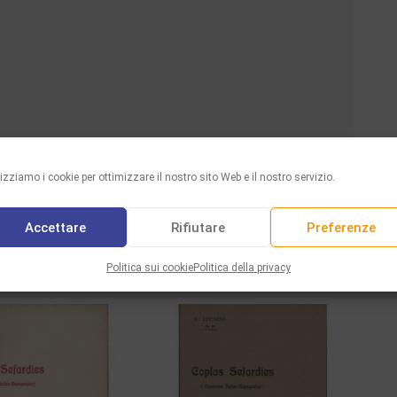
lizziamo i cookie per ottimizzare il nostro sito Web e il nostro servizio.
Facebook
Twitter
WhatsAp
Email
Con
Share :
Accettare
Rifiutare
Preferenze
TI CORRELATI
Politica sui cookie
Politica della privacy