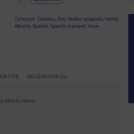
Aggiungi al carrello
Categorie:
Classico
,
Duo
,
Giudeo-spagnolo
,
Hemsi
Alberto
,
Spartiti
,
Spartiti stampati
,
Voce
IUNTIVE
RECENSIONI (0)
by Alberto Hemsi