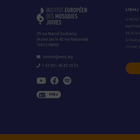
L’IEMJ
A NOST
PARTNE
29 rue Marcel Duchamp
RETE E
(Accès par le 42 rue Nationale)
SI PARL
75013 PARIS
COME S
contact@iemj.org
+ 33 (0)1 45 82 20 52
MRJ