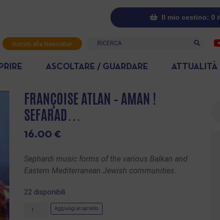
Il mio cestino: 0 
Ricerca
Iscriviti alla Newsletter
PRIRE
ASCOLTARE / GUARDARE
ATTUALITÀ
FRANÇOISE ATLAN – AMAN !
Ri
SEFARAD…
16.00
€
Sephardi music forms of the various Balkan and
Eastern Mediterranean Jewish communities
.
22 disponibili
Aggiungi al carrello