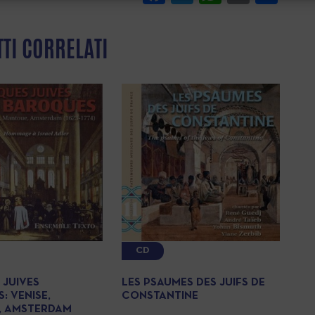
diminuire
per
il
aumentare
TI CORRELATI
volume.
o
diminuire
il
volume.
CD
 JUIVES
LES PSAUMES DES JUIFS DE
: VENISE,
CONSTANTINE
, AMSTERDAM