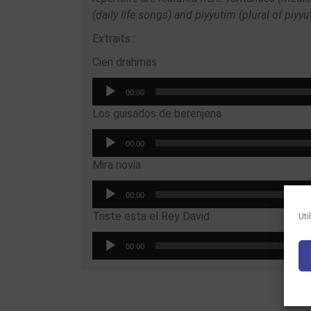
(daily life songs) and piyyutim (plural of piyy
Extraits :
Cien drahmas
Audio
00:00
Player
Los guisados de berenjena
Audio
00:00
Player
Mira novia
Audio
00:00
Player
Triste esta el Rey David
Uti
Audio
00:00
Player