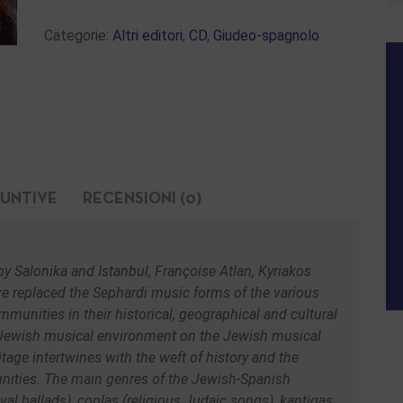
Categorie:
Altri editori
,
CD
,
Giudeo-spagnolo
IUNTIVE
RECENSIONI (0)
by Salonika and Istanbul, Françoise Atlan, Kyriakos
e replaced the Sephardi music forms of the various
unities in their historical, geographical and cultural
n-Jewish musical environment on the Jewish musical
age intertwines with the weft of history and the
unities. The main genres of the Jewish-Spanish
val ballads), coplas (religious Judaic songs), kantigas