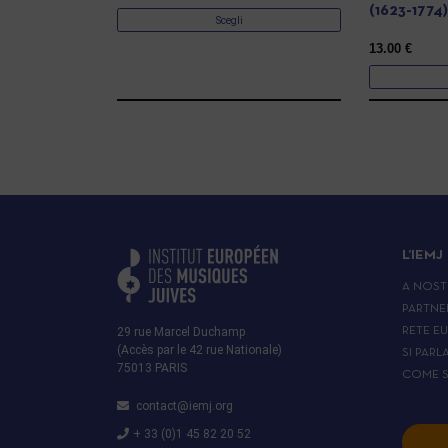
(1623-1774
Scegli
13.00
€
L’IEMJ
A NOST
PARTNE
29 rue Marcel Duchamp
RETE E
(Accès par le 42 rue Nationale)
SI PARL
75013 PARIS
COME S
contact@iemj.org
+ 33 (0)1 45 82 20 52