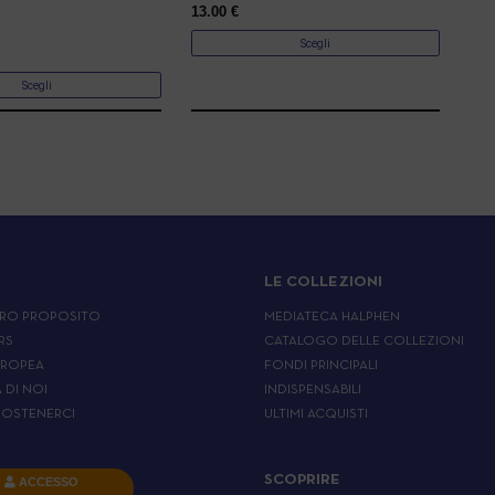
13.00
€
)
Scegli
Scegli
LE COLLEZIONI
RO PROPOSITO
MEDIATECA HALPHEN
RS
CATALOGO DELLE COLLEZIONI
UROPEA
FONDI PRINCIPALI
A DI NOI
INDISPENSABILI
OSTENERCI
ULTIMI ACQUISTI
SCOPRIRE
ACCESSO