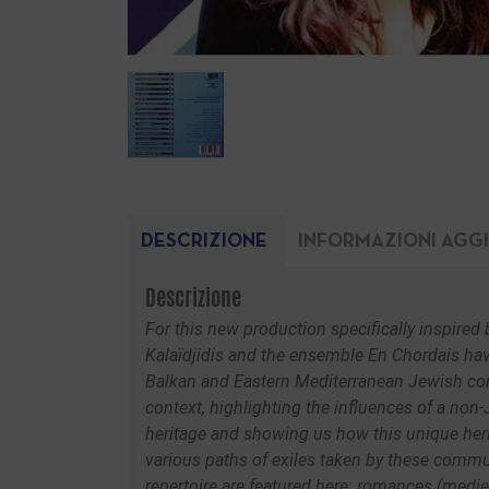
DESCRIZIONE
INFORMAZIONI AGG
Descrizione
For this new production specifically inspired 
Kalaïdjidis and the ensemble En Chordais hav
Balkan and Eastern Mediterranean Jewish comm
context, highlighting the influences of a no
heritage and showing us how this unique herit
various paths of exiles taken by these comm
repertoire are featured here: romances (medie