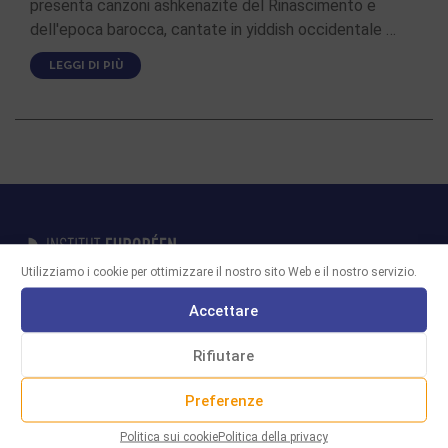
presenta canzoni ashkenazite del Rinascimento e
dell'epoca barocca, cantate in yiddish occidentale …
LEGGI DI PIÙ
Utilizziamo i cookie per ottimizzare il nostro sito Web e il nostro servizio.
Accettare
29 rue Marcel Duchamp
(Accès par le 42 rue Nationale)
Rifiutare
75013 PARIS
contact@iemj.org
Preferenze
+ 33 (0)1 45 82 20 52
Politica sui cookie
Politica della privacy