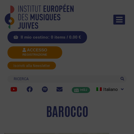
Il mio cestino: 0 items /
0.00
€
ACCESSO
REGISTRAZIONE
Iscriviti alla Newsletter
Ricerca
Italiano
MRJ
BAROCCO