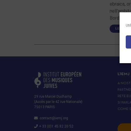
ebraica, o
nell'ambit
Bordeaux, 
Uti
LEGGI DI
L’IEMJ
A NOST
PARTNE
29 rue Marcel Duchamp
RETE E
(Accès par le 42 rue Nationale)
SI PARL
75013 PARIS
COME S
contact@iemj.org
+ 33 (0)1 45 82 20 52