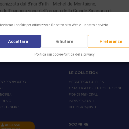
rganizzata dal B'naï B'rith - Michel de Montaigne,
o dell'inaugurazione dell'organo della Grande Sinagoga di
che si è tenuta il 10 dicembre 2023 …
lizziamo i cookie per ottimizzare il nostro sito Web e il nostro servizio.
 PIÙ
Accettare
Rifiutare
Preferenze
Politica sui cookie
Politica della privacy
LE COLLEZIONI
RO PROPOSITO
MEDIATECA HALPHEN
RS
CATALOGO DELLE COLLEZIONI
UROPEA
FONDI PRINCIPALI
A DI NOI
INDISPENSABILI
OSTENERCI
ULTIMI ACQUISTI
SCOPRIRE
ACCESSO