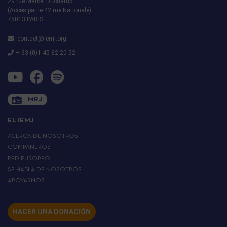
29 rue Marcel Duchamp
(Accès par le 42 rue Nationale)
75013 PARIS
contact@iemj.org
+ 33 (0)1 45 82 20 52
MRJ
EL IEMJ
ACERCA DE NOSOTROS
COMPAÑEROS
RED EUROPEO
SE HABLA DE NOSOTROS
APOYARNOS
HACER UNA DONACIÓN