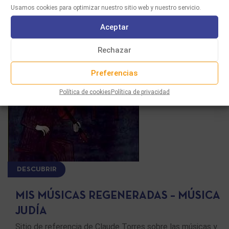
Usamos cookies para optimizar nuestro sitio web y nuestro servicio.
Aceptar
Rechazar
Preferencias
Política de cookies
Política de privacidad
DESCUBRIR
MIS MÚSICAS REGENERADAS – MÚSICA
JUDÍA
Sitio de referencia de Claude Torres sobre las músicas y