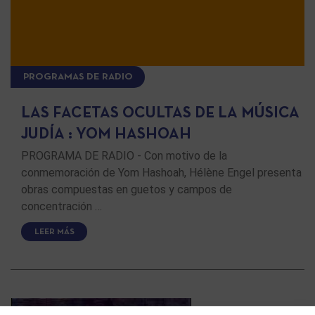
PROGRAMAS DE RADIO
LAS FACETAS OCULTAS DE LA MÚSICA
JUDÍA : YOM HASHOAH
PROGRAMA DE RADIO - Con motivo de la
conmemoración de Yom Hashoah, Hélène Engel presenta
obras compuestas en guetos y campos de
concentración …
LEER MÁS