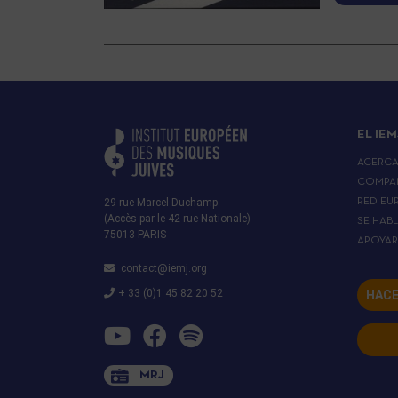
EL IEM
ACERC
COMPA
29 rue Marcel Duchamp
RED EU
(Accès par le 42 rue Nationale)
SE HAB
75013 PARIS
APOYA
contact@iemj.org
+ 33 (0)1 45 82 20 52
HACE
MRJ