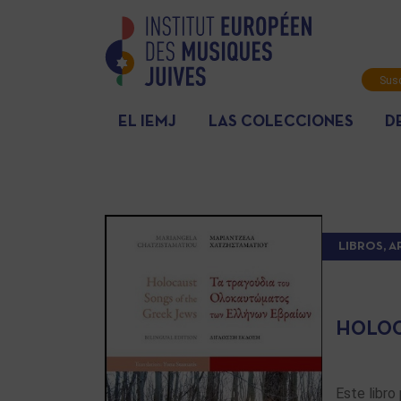
Susc
info
EL IEMJ
LAS COLECCIONES
D
LIBROS, 
HOLOC
Este libro