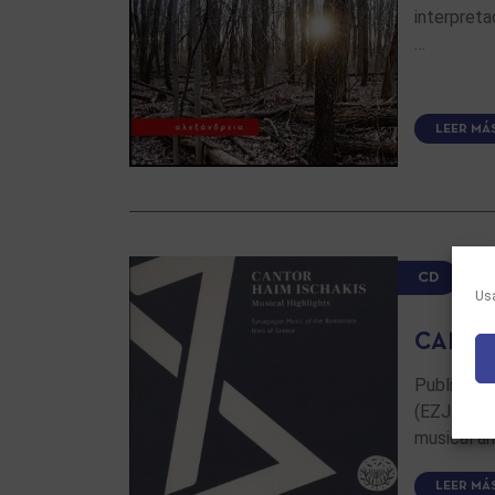
interpreta
…
LEER MÁ
CD
Usa
CANTO
Publicada
(EZJM) de
musical am
LEER MÁ