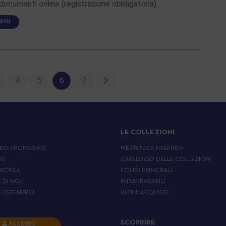
i documenti online (registrazione obbligatoria) …
 PIÙ
4
5
6
7
LE COLLEZIONI
RO PROPOSITO
MEDIATECA HALPHEN
RS
CATALOGO DELLE COLLEZIONI
UROPEA
FONDI PRINCIPALI
A DI NOI
INDISPENSABILI
OSTENERCI
ULTIMI ACQUISTI
SCOPRIRE
ACCESSO