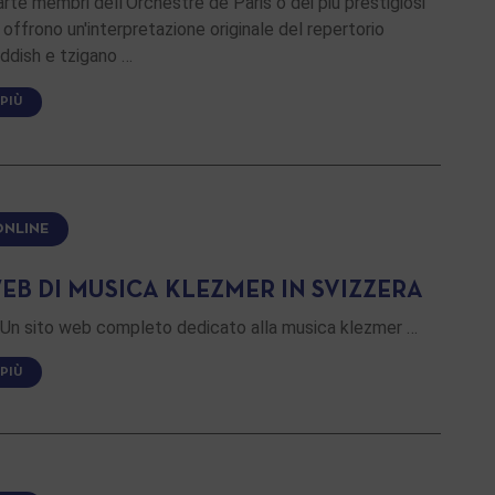
rte membri dell'Orchestre de Paris o dei più prestigiosi
offrono un'interpretazione originale del repertorio
iddish e tzigano …
 PIÙ
ONLINE
EB DI MUSICA KLEZMER IN SVIZZERA
) Un sito web completo dedicato alla musica klezmer …
 PIÙ