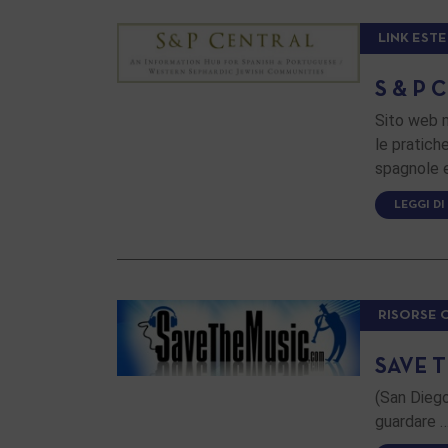
LINK ESTE
S & P 
Sito web m
le pratiche
spagnole 
LEGGI DI
RISORSE 
SAVE 
(San Diego
guardare 