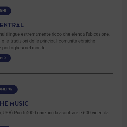
RNI
CENTRAL
ultilingue estremamente ricco che elenca l'ubicazione,
 e le tradizioni delle principali comunità ebraiche
e portoghesi nel mondo …
 PIÙ
ONLINE
THE MUSIC
, USA) Più di 4000 canzoni da ascoltare e 600 video da
…