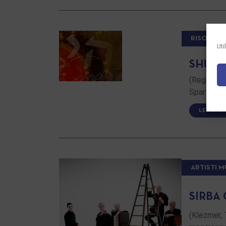
RISORSE 
Uti
SHULM
(Regno Uni
Spartiti, v
LEGGI DI
ARTISTI M
SIRBA
(Klezmer, 