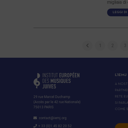
migliaia d
LEGGI DI
1
2
3
L’IEMJ
A NOST
PARTNE
29 rue Marcel Duchamp
RETE E
(Accès par le 42 rue Nationale)
SI PARL
75013 PARIS
COME S
contact@iemj.org
+ 33 (0)1 45 82 20 52