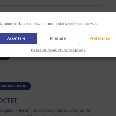
ONLINE
lizziamo i cookie per ottimizzare il nostro sito Web e il nostro servizio.
USIC.ORG
Accettare
Rifiutare
Preferenze
to) Sito dedicato alla musica liturgica ashkenazita.
ideo, link audio ed altri link disponibili …
Politica sui cookie
Politica della privacy
 PIÙ
USICALI E BAND
 OCTET
Tzigane, Francia) I musicisti del Sirba Octet, per la