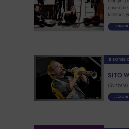
maggior pa
ensemble, 
klezmer, y
LEGGI DI
RISORSE 
SITO W
(Svizzera
LEGGI DI