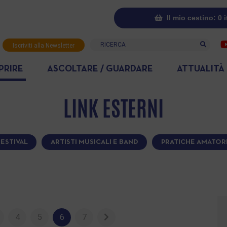
Il mio cestino: 0 
Ricerca
Iscriviti alla Newsletter
PRIRE
ASCOLTARE / GUARDARE
ATTUALITÀ
LINK ESTERNI
FESTIVAL
ARTISTI MUSICALI E BAND
PRATICHE AMATORI
4
5
6
7