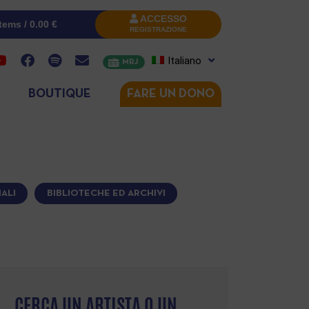
ACCESSO
items /
0.00
€
REGISTRAZIONE
Italiano
MRJ
BOUTIQUE
FARE UN DONO
ALI
BIBLIOTECHE ED ARCHIVI
CERCA UN ARTISTA O UN