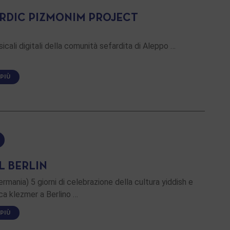
RDIC PIZMONIM PROJECT
sicali digitali della comunità sefardita di Aleppo …
 PIÙ
L BERLIN
ermania) 5 giorni di celebrazione della cultura yiddish e
ca klezmer a Berlino …
 PIÙ