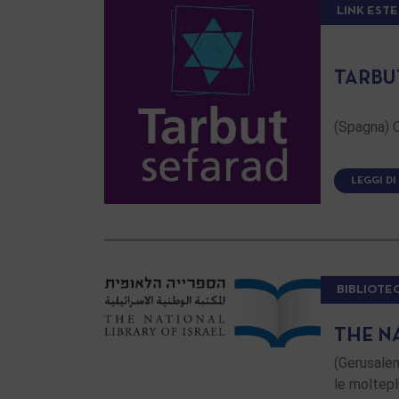
LINK ESTE
TARBU
(Spagna) C
LEGGI DI
BIBLIOTE
THE N
(Gerusalem
le moltepl