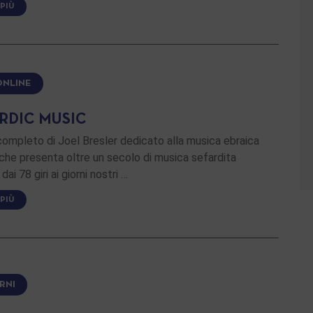
 PIÙ
ONLINE
RDIC MUSIC
ompleto di Joel Bresler dedicato alla musica ebraica
 che presenta oltre un secolo di musica sefardita
 dai 78 giri ai giorni nostri …
 PIÙ
RNI