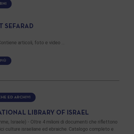
RNI
T SEFARAD
ontiene articoli, foto e video …
 PIÙ
CHE ED ARCHIVI
ATIONAL LIBRARY OF ISRAEL
me, Israele) - Oltre 4 milioni di documenti che riflettono
ici culture israeliane ed ebraiche. Catalogo completo e