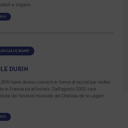
iddish e tzigano …
 PIÙ
USICALI E BAND
LLE DURIN
URIN tiene diversi concerti in forma di recital per violino
te in Francia ed all’estero. Dall’agosto 2002 cura
azione del festival musicale del Château de la Légion
 …
 PIÙ