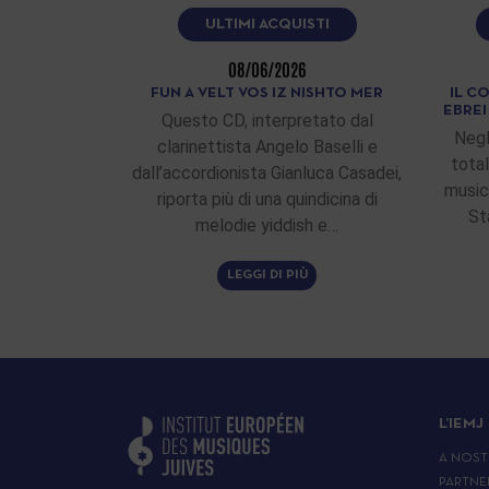
ULTIMI ACQUISTI
08/06/2026
FUN A VELT VOS IZ NISHTO MER
IL C
EBRE
Questo CD, interpretato dal
Negl
clarinettista Angelo Baselli e
total
dall’accordionista Gianluca Casadei,
musici
riporta più di una quindicina di
St
melodie yiddish e…
LEGGI DI PIÙ
L’IEMJ
A NOST
PARTNE