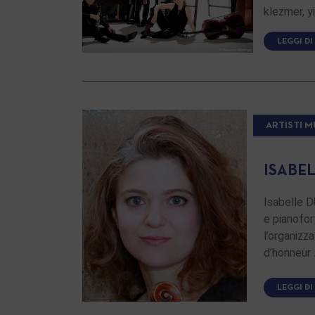
klezmer, y
LEGGI DI
ARTISTI M
ISABE
Isabelle D
e pianofor
l’organizz
d’honneur
LEGGI DI