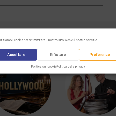
VI PIACERÀ ANCHE
lizziamo i cookie per ottimizzare il nostro sito Web e il nostro servizio.
Accettare
Rifiutare
Preferenze
Politica sui cookie
Politica della privacy