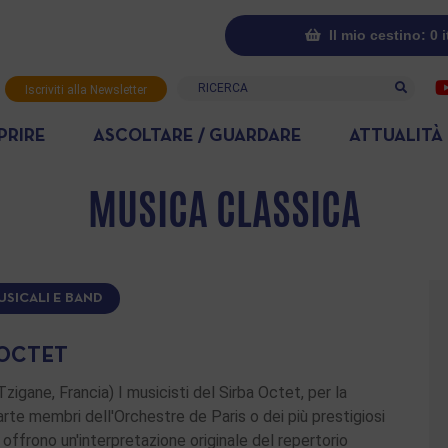
Il mio cestino: 0 
Ricerca
Iscriviti alla Newsletter
PRIRE
ASCOLTARE / GUARDARE
ATTUALITÀ
MUSICA CLASSICA
USICALI E BAND
 OCTET
Tzigane, Francia) I musicisti del Sirba Octet, per la
rte membri dell'Orchestre de Paris o dei più prestigiosi
offrono un'interpretazione originale del repertorio