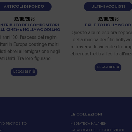
ARTICOLI DI FONDO
ULTIMI ACQUISTI
02/06/2026
02/06/2026
ONTRIBUTO DEI COMPOSITORI
EXILE TO HOLLYWOOD
I AL CINEMA HOLLYWOODIANO
Questo album esplora l'epoca
i anni '30, l'ascesa dei regimi
della musica dei film hollywo
itari in Europa costinge molti
attraverso le vicende di comp
sti ebrei all'emigrazione negli
ebrei costretti all'esilio all'ini
ati Uniti. Tra loro figurano…
LEGGI DI PIÙ
LEGGI DI PIÙ
LE COLLEZIONI
RO PROPOSITO
MEDIATECA HALPHEN
RS
CATALOGO DELLE COLLEZIONI