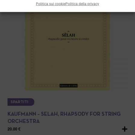
Politica sui cookie
Politica della privacy
SPARTITI
KAUFMANN – SELAH, RHAPSODY FOR STRING
ORCHESTRA
20.00
€