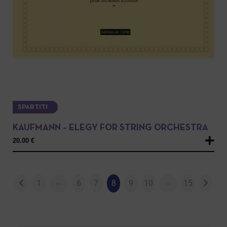
SPARTITI
KAUFMANN – ELEGY FOR STRING ORCHESTRA
20.00
€
…
…
1
6
7
8
9
10
15