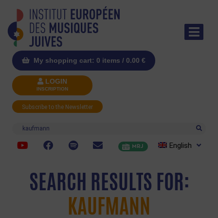
My shopping cart: 0 items /
0.00
€
LOGIN
INSCRIPTION
Subscribe to the Newsletter
Search
English
MRJ
SEARCH RESULTS FOR:
KAUFMANN