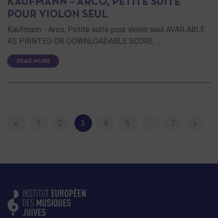
KAUFMANN – ARCO, PETITE SUITE
POUR VIOLON SEUL
Kaufmann - Arco, Petite suite pour violon seul AVAILABLE
AS PRINTED OR DOWNLOADABLE SCORE …
READ MORE
«
1
2
3
4
5
…
7
»