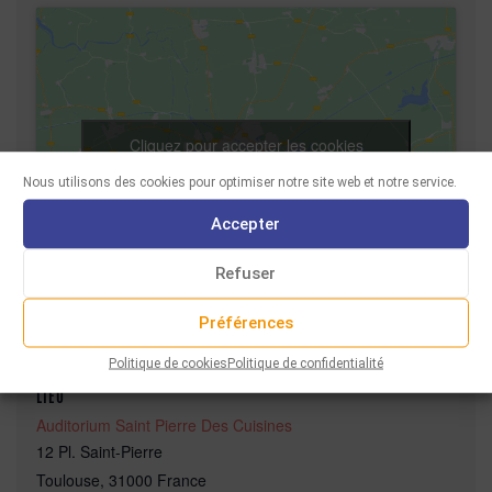
Cliquez pour accepter les cookies
marketing et activer ce contenu
Nous utilisons des cookies pour optimiser notre site web et notre service.
Accepter
Refuser
Préférences
Politique de cookies
Politique de confidentialité
LIEU
Auditorium Saint Pierre Des Cuisines
12 Pl. Saint-Pierre
Toulouse
,
31000
France