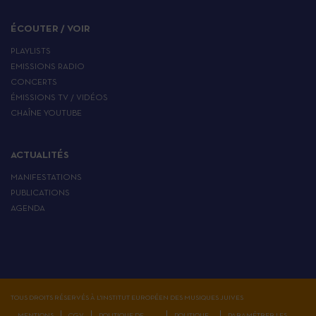
ÉCOUTER / VOIR
PLAYLISTS
EMISSIONS RADIO
CONCERTS
ÉMISSIONS TV / VIDÉOS
CHAÎNE YOUTUBE
ACTUALITÉS
MANIFESTATIONS
PUBLICATIONS
AGENDA
TOUS DROITS RÉSERVÉS À L'INSTITUT EUROPÉEN DES MUSIQUES JUIVES
MENTIONS
CGV
POLITIQUE DE
POLITIQUE
PARAMÉTRER LES