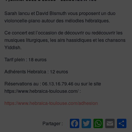
Sarah Iancu et David Bismuth vous proposent un duo
violoncelle-piano autour des mélodies hébraïques.
Ce concert est l’occasion de découvrir ou redécouvrir les
musiques liturgiques, les airs hassidiques et les chansons
Yiddish.
Tarif plein : 18 euros
Adhérents Hebraïca : 12 euros
Réservations au : 06.13.16.79.46 ou sur le site
https://www.hebraica-toulouse.com/ :
https://www.hebraica-toulouse.com/adhesion
Facebook
Twitter
Whats
Ema
P
Partager :