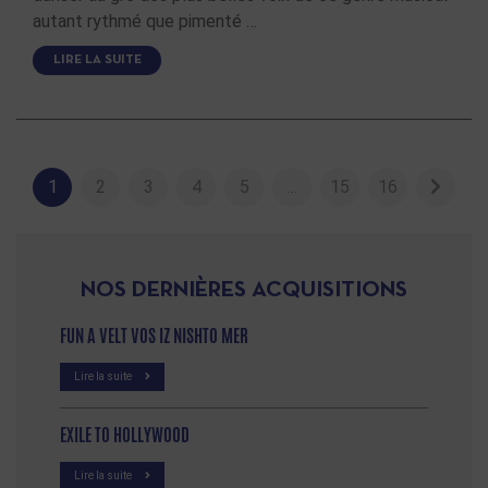
autant rythmé que pimenté …
LIRE LA SUITE
1
2
3
4
5
…
15
16
NOS DERNIÈRES ACQUISITIONS
FUN A VELT VOS IZ NISHTO MER
Lire la suite
EXILE TO HOLLYWOOD
Lire la suite