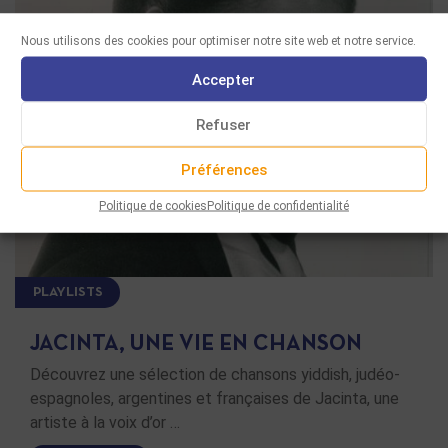
Nous utilisons des cookies pour optimiser notre site web et notre service.
Accepter
Refuser
Préférences
Politique de cookies
Politique de confidentialité
PLAYLISTS
JACINTA, UNE VIE EN CHANSON
Découvrez une sélection de chansons yiddish, judéo-
espagnoles, argentines et françaises de Jacinta, une
artiste à la voix d’or …