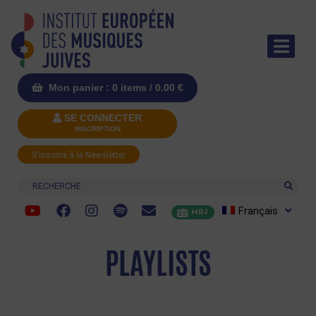
Mon panier : 0 items /
0.00
€
SE CONNECTER
INSCRIPTION
S'inscrire à la Newsletter
Recherche
Français
MRJ
PLAYLISTS