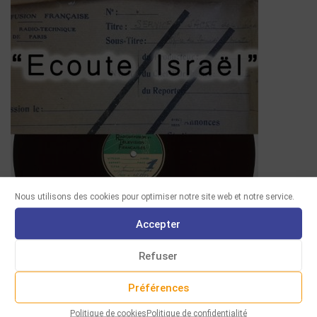
Nous utilisons des cookies pour optimiser notre site web et notre service.
Accepter
Refuser
INCONTOURNABLES
Préférences
LE SERVICE SACRÉ DE LÉON ALGAZI
Cette œuvre, présentée en 1954 par le compositeur
Politique de cookies
Politique de confidentialité