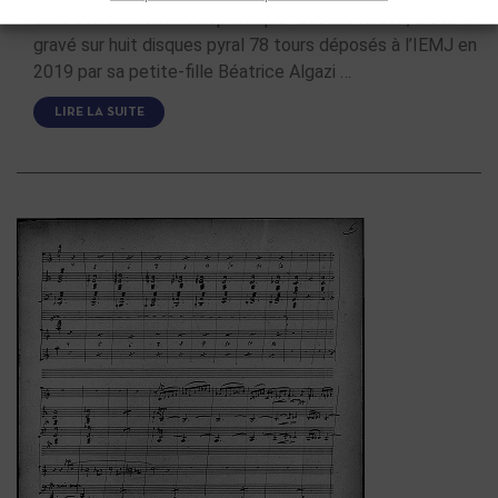
dans son émission radiophonique "Écoute Israël", a été
gravé sur huit disques pyral 78 tours déposés à l’IEMJ en
2019 par sa petite-fille Béatrice Algazi …
LIRE LA SUITE