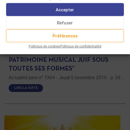
Accepter
Refuser
Préférences
REVUE DE PRESSE
Politique de cookies
Politique de confidentialité
HERVÉ ROTEN : “FAIRE CONNAÎTRE LE
PATRIMOINE MUSICAL JUIF SOUS
TOUTES SES FORMES”
Actualité juive n° 1364 - Jeudi 5 novembre 2015 - p. 39 …
LIRE LA SUITE