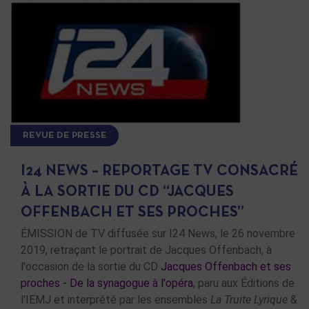
REVUE DE PRESSE
I24 NEWS – REPORTAGE TV CONSACRÉ
À LA SORTIE DU CD “JACQUES
OFFENBACH ET SES PROCHES”
ÉMISSION de TV diffusée sur I24 News, le 26 novembre
2019, retraçant le portrait de Jacques Offenbach, à
l'occasion de la sortie du CD
Jacques Offenbach et ses
proches - De la synagogue à l'opéra
, paru aux Éditions de
l'IEMJ et interprété par les ensembles
La Truite Lyrique
&