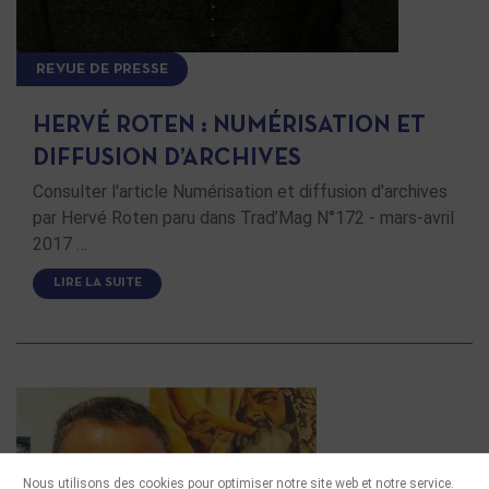
REVUE DE PRESSE
HERVÉ ROTEN : NUMÉRISATION ET
DIFFUSION D’ARCHIVES
Consulter l'article Numérisation et diffusion d'archives
par Hervé Roten paru dans Trad’Mag N°172 - mars-avril
2017 …
LIRE LA SUITE
Nous utilisons des cookies pour optimiser notre site web et notre service.