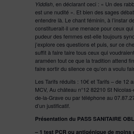
, en déclarant ceci : « Un des rab
Yiddish
est une nudité ». Et bien des sages débat
entendre là. Le chant féminin, à l’instar 
constituerait-il une menace pour ceux qui
pudeur des femmes est-elle toujours syn
j’explore ces questions et puis, sur ce c
suffit à faire taire tous ceux qui voudraie
araméen tout ce que la tradition attend fi
faire sortir du silence ce qu’on a voulu fair
Les Tarifs réduits : 10€ et Tarifs – de 12 
MCV, Au château n°12 82210 St Nicolas-de
de-la-Grave ou par téléphone au 07.87.2
d’un justificatif.
Présentation du PASS SANITAIRE OBLI
– 1 test PCR ou antigénique de moins 