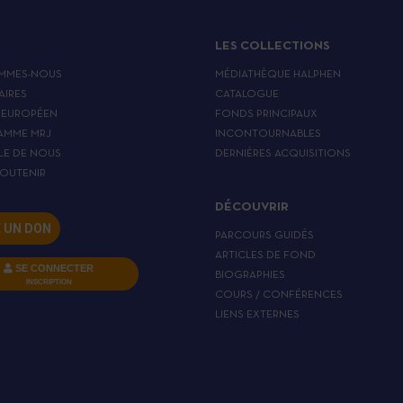
LES COLLECTIONS
MMES-NOUS
MÉDIATHÈQUE HALPHEN
AIRES
CATALOGUE
 EUROPÉEN
FONDS PRINCIPAUX
AMME MRJ
INCONTOURNABLES
LE DE NOUS
DERNIÈRES ACQUISITIONS
OUTENIR
DÉCOUVRIR
E UN DON
PARCOURS GUIDÉS
ARTICLES DE FOND
SE CONNECTER
BIOGRAPHIES
INSCRIPTION
COURS / CONFÉRENCES
LIENS EXTERNES