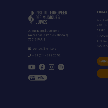
L’IEMJ
QUI SO
PARTEN
29 rue Marcel Duchamp
RÉSEAU
(Accès par le 42 rue Nationale)
PROGR
75013 PARIS
ON PAR
NOUS S
contact@iemj.org
+ 33 (0)1 45 82 20 52
FAIR
MRJ