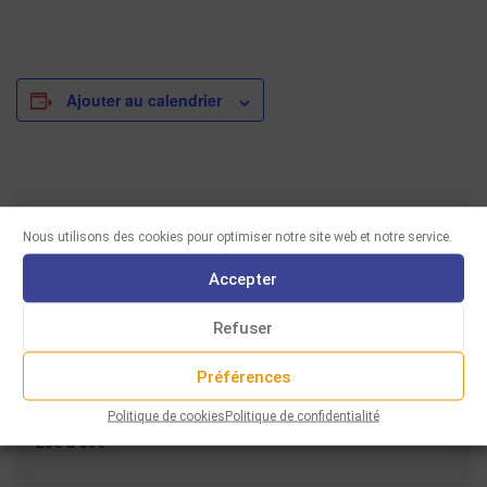
Ajouter au calendrier
Nous utilisons des cookies pour optimiser notre site web et notre service.
DÉTAILS
Accepter
Date :
Heure :
Refuser
Série :
Préférences
Klezmer Nova
Coût :
Politique de cookies
Politique de confidentialité
20€ à 50€