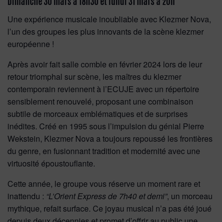
Dimanche 30 mars à 18h30 et lundi 31 mars à 20h
Une expérience musicale inoubliable avec Klezmer Nova,
l’un des groupes les plus innovants de la scène klezmer
européenne !
Après avoir fait salle comble en février 2024 lors de leur
retour triomphal sur scène, les maîtres du klezmer
contemporain reviennent à l’ECUJE avec un répertoire
sensiblement renouvelé, proposant une combinaison
subtile de morceaux emblématiques et de surprises
inédites. Créé en 1995 sous l’impulsion du génial Pierre
Wekstein, Klezmer Nova a toujours repoussé les frontières
du genre, en fusionnant tradition et modernité avec une
virtuosité époustouflante.
Cette année, le groupe vous réserve un moment rare et
inattendu :
“L’Orient Express de 7h40 et demi”
, un morceau
mythique, refait surface. Ce joyau musical n’a pas été joué
depuis deux décennies et promet d’offrir au public une