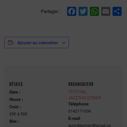
Facebook
Twitter
Whats
Ema
P
Partager :
Ajouter au calendrier
DÉTAILS
ORGANISATEUR
FESTIVAL
Date :
JAZZ’N’KLEZMER
Heure :
Téléphone
Coût :
0142171036
25€ à 50€
E-mail
Site :
jazznklezmer@gmail.co