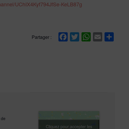
channel/UChIX4Kyf794JfSe-KeLB87g
Facebook
Twitter
WhatsAp
Email
Par
Partager :
 de
Cliquez pour accepter les