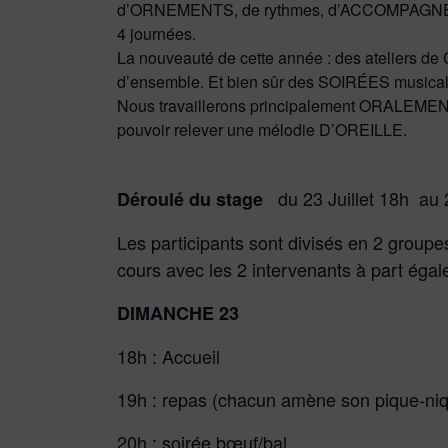
d’ORNEMENTS, de rythmes, d’ACCOMPAGNEMENT
4 journées.
La nouveauté de cette année : des ateliers 
d’ensemble. Et bien sûr des SOIRÉES musicale
Nous travaillerons principalement ORALEMENT. 
pouvoir relever une mélodie D’OREILLE.
du 23 Juillet 18h au 2
Déroulé du stage
Les participants sont divisés en 2 groupe
cours avec les 2 intervenants à part égal
DIMANCHE 23
18h : Accueil
19h : repas (chacun amène son pique-niq
20h : soirée bœuf/bal