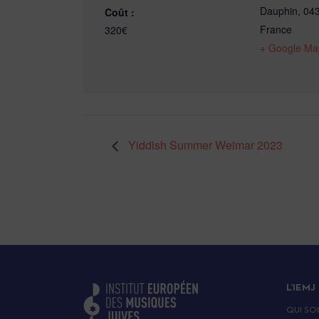
Dauphin
,
04
Coût :
France
320€
+ Google Ma
Yiddish Summer Weimar 2023
L’IEMJ
QUI SO