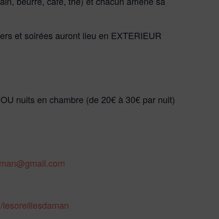
ain, beurre, café, thé) et chacun amène sa
liers et soirées auront lieu en EXTERIEUR
€) OU nuits en chambre (de 20€ à 30€ par nuit)
daman@gmail.com
/lesoreillesdaman