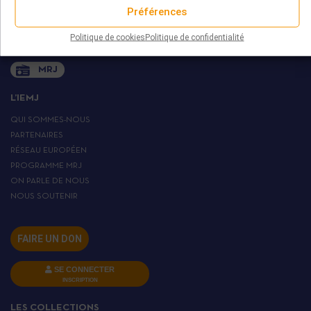
+ 33 (0)1 45 82 20 52
Préférences
Politique de cookies
Politique de confidentialité
MRJ
L’IEMJ
QUI SOMMES-NOUS
PARTENAIRES
RÉSEAU EUROPÉEN
PROGRAMME MRJ
ON PARLE DE NOUS
NOUS SOUTENIR
FAIRE UN DON
SE CONNECTER
INSCRIPTION
LES COLLECTIONS