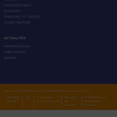
EMISSIONS RADIO
CONCERTS
ÉMISSIONS TV / VIDÉOS
CHAÎNE YOUTUBE
ACTUALITÉS
MANIFESTATIONS
PUBLICATIONS
AGENDA
TOUS DROITS RÉSERVÉS À L'INSTITUT EUROPÉEN DES MUSIQUES JUIVES
MENTIONS
CGV
POLITIQUE DE
POLITIQUE
PARAMÉTRER LES
LÉGALES
CONFIDENTIALITÉ
DE
TRACEURS ET
COOKIES
COOKIES