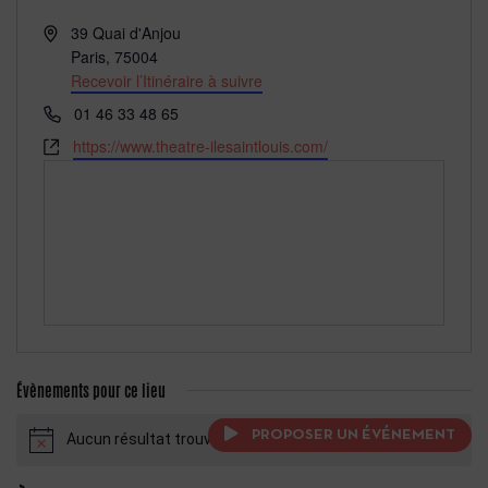
Adresse
39 Quai d'Anjou
Paris
,
75004
Recevoir l’Itinéraire à suivre
Téléphone
01 46 33 48 65
Site
https://www.theatre-ilesaintlouis.com/
web
Évènements pour ce lieu
PROPOSER UN ÉVÉNEMENT
Aucun résultat trouvé.
Notice