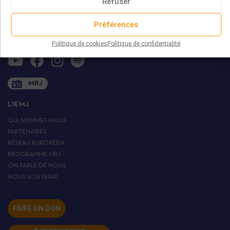
Refuser
75013 PARIS
contact@iemj.org
Préférences
+ 33 (0)1 45 82 20 52
Politique de cookies
Politique de confidentialité
MRJ
L’IEMJ
QUI SOMMES-NOUS
PARTENAIRES
RÉSEAU EUROPÉEN
PROGRAMME MRJ
ON PARLE DE NOUS
NOUS SOUTENIR
FAIRE UN DON