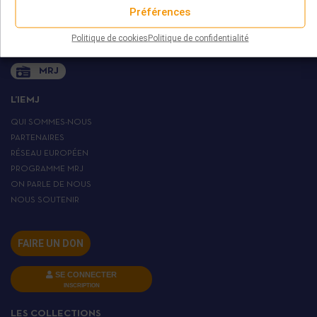
+ 33 (0)1 45 82 20 52
Préférences
Politique de cookies
Politique de confidentialité
MRJ
L’IEMJ
QUI SOMMES-NOUS
PARTENAIRES
RÉSEAU EUROPÉEN
PROGRAMME MRJ
ON PARLE DE NOUS
NOUS SOUTENIR
FAIRE UN DON
SE CONNECTER
INSCRIPTION
LES COLLECTIONS