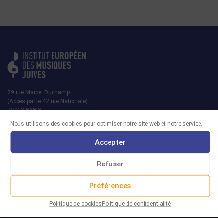
29 rue Marcel Duchamp
(Accès par le 42 rue Nationale)
75013 PARIS
Nous utilisons des cookies pour optimiser notre site web et notre service.
contact@iemj.org
Accepter
+ 33 (0)1 45 82 20 52
Refuser
Préférences
MRJ
Politique de cookies
Politique de confidentialité
L’IEMJ