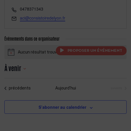
Téléphone
0478371343
Email
aci@consistoiredelyon.fr
Évènements dans ce organisateur
PROPOSER UN ÉVÉNEMENT
Aucun résultat trouvé.
Notice
À venir
Sélectionnez
une
Évènements
précédents
Aujourd’hui
Évènements
suivants
date.
S’abonner au calendrier