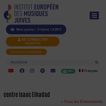
Mon panier : 0 items /
0.00
€
SE CONNECTER
INSCRIPTION
S'inscrire à la Newsletter
Recherche
Français
MRJ
centre Isaac Elhadad
« Tous les Évènements