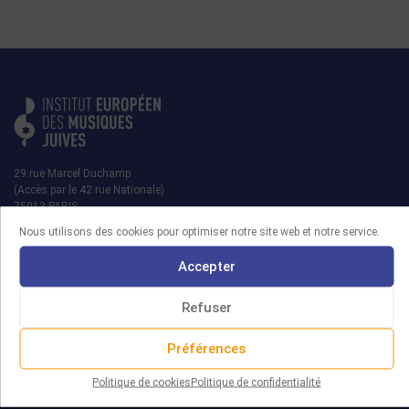
29 rue Marcel Duchamp
(Accès par le 42 rue Nationale)
75013 PARIS
Nous utilisons des cookies pour optimiser notre site web et notre service.
contact@iemj.org
Accepter
+ 33 (0)1 45 82 20 52
Refuser
Préférences
MRJ
Politique de cookies
Politique de confidentialité
L’IEMJ