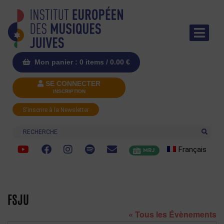
Mon panier : 0 items /
0.00
€
SE CONNECTER
INSCRIPTION
S'inscrire à la Newsletter
Recherche
Français
MRJ
FSJU
« Tous les Évènements