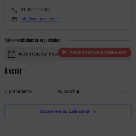
Téléphone
01 42 17 10 36
Email
info@culture-juive.fr
Évènements dans ce organisateur
PROPOSER UN ÉVÉNEMENT
Aucun résultat trouvé.
Notice
À venir
Sélectionnez
une
Évènements
précédents
Aujourd’hui
Évènements
suivants
date.
S’abonner au calendrier