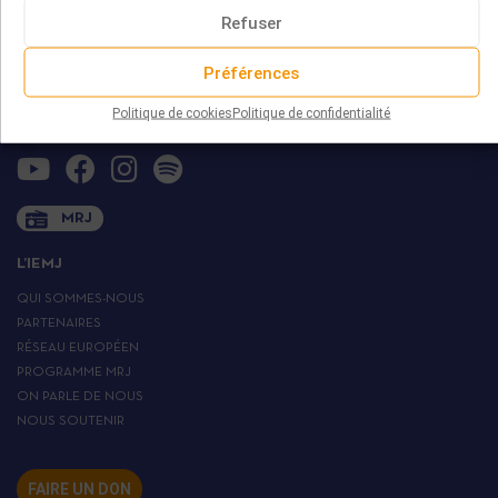
29 rue Marcel Duchamp
Refuser
(Accès par le 42 rue Nationale)
75013 PARIS
Préférences
contact@iemj.org
Politique de cookies
Politique de confidentialité
+ 33 (0)1 45 82 20 52
MRJ
L’IEMJ
QUI SOMMES-NOUS
PARTENAIRES
RÉSEAU EUROPÉEN
PROGRAMME MRJ
ON PARLE DE NOUS
NOUS SOUTENIR
FAIRE UN DON