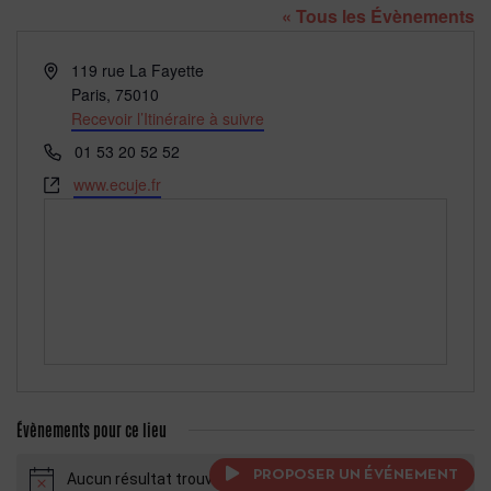
« Tous les Évènements
Adresse
119 rue La Fayette
Paris
,
75010
Recevoir l’Itinéraire à suivre
Téléphone
01 53 20 52 52
Site
www.ecuje.fr
web
Évènements pour ce lieu
PROPOSER UN ÉVÉNEMENT
Aucun résultat trouvé.
Notice