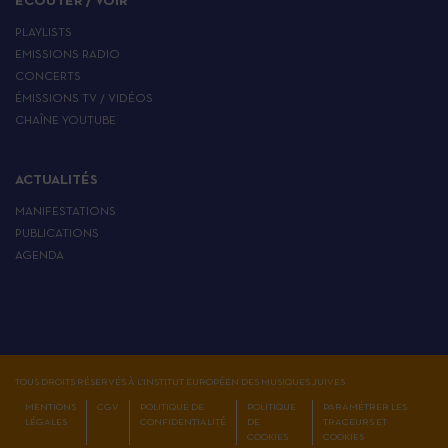
ÉCOUTER / VOIR
PLAYLISTS
EMISSIONS RADIO
CONCERTS
ÉMISSIONS TV / VIDÉOS
CHAÎNE YOUTUBE
ACTUALITÉS
MANIFESTATIONS
PUBLICATIONS
AGENDA
TOUS DROITS RÉSERVÉS À L'INSTITUT EUROPÉEN DES MUSIQUES JUIVES
MENTIONS
CGV
POLITIQUE DE
POLITIQUE
PARAMÉTRER LES
LÉGALES
CONFIDENTIALITÉ
DE
TRACEURS ET
COOKIES
COOKIES