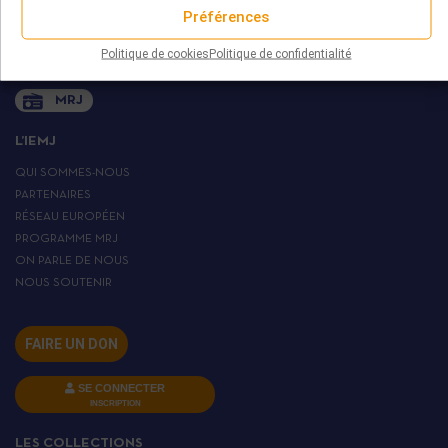
+ 33 (0)1 45 82 20 52
Préférences
Politique de cookies
Politique de confidentialité
MRJ
L’IEMJ
QUI SOMMES-NOUS
PARTENAIRES
RÉSEAU EUROPÉEN
PROGRAMME MRJ
ON PARLE DE NOUS
NOUS SOUTENIR
FAIRE UN DON
SE CONNECTER
INSCRIPTION
LES COLLECTIONS